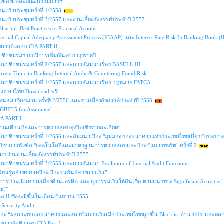
มของแต่ละคณะกรรมการฯ
นเข้าประชุมครั้งที่ 1/2558
นเข้าประชุมครั้งที่ 3/2557 และงานเลี้ยงสังสรรค์ประจำปี 2557
haring: Best Practices to Practical Actions
nternal Capital Adequacy Assessment Process (ICAAP) และ Interest Rate Risk In Banking Book 
รงการติวสอบ CIA PART II
ิกชมรมฯ กรณีการเพิ่มเงินค่าบำรุงรายปี
มาชิกชมรม ครั้งที่ 2/2557 และการสัมมนาเรื่อง BASELL III
rrent Topic in Banking Internal Audit & Countering Fraud Risk
มาชิกชมรม ครั้งที่ 1/2557 และการสัมมนาเรื่อง กฎหมาย FATCA
k ภาษาไทย Download ฟรี
นสมาชิกชมรม ครั้งที่ 2/2556 และงานเลี้ยงสังสรรค์ประจำปี 2556
OBIT 5 for Assurance"
A PART I
ญญาณเตือนภัยและการตรวจสอบทุจริตเชิงรายละเอียด”
สมาชิกชมรม ครั้งที่ 1/2556 และสัมมนาเรื่อง "มุมมองของธนาคารแห่งประเทศไทยเกี่ยวกับบทบ
ิชาการหัวข้อ "เทคโนโลยีและมาตรฐานการตรวจสอบและป้องกันการทุจริต" ครั้งที่ 2
 ร่วมงานเลี้ยงสังสรรค์ประจำปี 2555
าชิกชมรม ครั้งที่ 3/2555 และการสัมมนา Evolution of Internal Audit Functions
ียนรู้อย่างครบเครื่องเรื่องอนุพันธ์ทางการเงิน”
การประเมินความเสี่ยงด้านเครดิต และ ธุรกรรมเงินให้สินเชื่อ ตามแนวทาง Significant Activitie
an)"
rt II ซึ่งจะมีขึ้นในเดือนกันยายน 2555
 Security Audit
่อง “ผลกระทบต่อธนาคารและสถาบันการเงินเมื่อประเทศไทยถูกขึ้น Blacklist ด้าน ปปง. และ
งการจัดติวสอบ CIA Part I