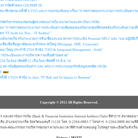
งการจัดติวสอบ CIA PART III
สมาชิกชมรม ครั้งที่ 1/2555 และการอบรม/สัมมนาเรื่อง "การตรวจสอบกระบวนการประเมินความเ
ารจัดกิจกรรมของชมรมผู้ตรวจสอบภายใน ธนาคารและสถาบันการเงิน
รื่อง "การตรวจสอบกระบวนการประเมินความเพียงพอของเงินกองทุนที่สอดคล้องกับระดับความเสี
ร "IT Audit for Non – IT Auditor"
ข้อสังเกตเกี่ยวกับกระบวนการสินเชื่อและแนวทางการประเมิน Potential NPLs" และ "แนวปฏิบัต
นเชื่อเพื่อที่อยู่อาศัยและธุรกิจขนาดใหญ่ (Mortgage, SME, Corporate)
มมนาใหญ่ ประจำปี 2554 หัวข้อ "CEO & Integrated Management - Audit"
“การประเมินและการบริหารความเสี่ยงด้านตลาด”
IA ในวันอาทิตย์ที่ 12 เป็นวันอาทิตย์ที่ 19 มิ.ย. 54
.สถาบันคุ้มครองเงินฝาก และ พรบ.การประกอบธุรกิจข้อมูลเครดิต (NCB)
I
้งที่ 5/2554 หัวข้อ ia clinic "IT Risk and Its Impact to Business"
Copyright © 2012 All Rights Reserved.
ะสถาบันการเงิน (Bank & Financial Institution Internal Auditors Club) ที่ทำการ สมาคมธนาคาร
อ อำเภอปากเกร็ด จังหวัดนนทบุรี 11120 โทร. 0-2264-0883-7 โทรสาร. 0-2264-0888 สถานที
รและคณะกรรมการบริหารชมรมฯ ตามระยะเวลาที่ดำรงตำแหน่งอยู่ โปรดดูรายละเอียดในหัวเรื
Visitors : 382375