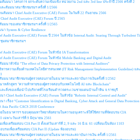
วมสัมมนา โครงการ ยกระดับความเข้มแข็ง หน่วยงาน 2nd และ 3rd line ประจำปี 2566 ครั้งที่ 2
ละสัมมนาสมาชิกชมรมฯ ครั้งที่ 1/2566
งานสัมมนา Chief Audit Executive (CAE) Forum ในวันที่ 22 กันยายน 2566
Chief Audit Executive (CAE) Forum ปี 2565
ัมมนาของสมาชิกชมรมฯ ครั้งที่ 1/2565
นา System & Cyber Resilience
 Audit Executive (CAE) Forum ปี 2564 ในหัวข้อ Internal Audit: Soaring Through Turbulent T
ชุมสมาชิกชมรมฯ
f Audit Executive (CAE) Forum ในหัวข้อ IA Transformation
f Audit Executive (CAE) Forum ในหัวข้อ Mobile Banking and Digital Audit
มนาหัวข้อ “The effect of Data Privacy Protection with Internal Auditors”
ริหารความเสี่ยงด้านเทคโนโลยีสารสนเทศ (IT Risk Management Implementation Guideline
e)
ัมมนาสมาชิกชมรมผู้ตรวจสอบภายในธนาคารและสถาบันการเงินครั้งที่ 1/2562
วนาหลักสูตร "ความท้าทายของผู้ตรวจสอบกับเทคโนโลยี AI และ Blockchain"
นและสิ่งของเพื่อนำไปบริจาคที่โรงเรียนตำรวจตระเวนชายแดนบ้านถ้ำหิน จ.ราชบุรี
นา Chief Audit Executive (CAE) Forum ในหัวข้อ "Robotic Internal Control and Audit"
นา เรื่อง “Customer Identification in Digital Banking, Cyber Attack and General Data Protectio
 Asia Pacific CACS 2018 Conference
ยในธนาคารฯ ขอบคุณมหาวิทยาลัยสยามในความอนุเคราะห์ให้ใช้สถานที่จัดอบรม CIA
II เฉพาะวันเสาร์ที่ 9 มิถุนายน 2561
เพื่อเตรียมสอบ CIA Part II ตั้งแต่วันเสาร์ที่ 2, 9 และ 16 มิ.ย. 61 เปลี่ยนเป็นห้อง 1103
อบรมเพื่อเตรียมสอบ CIA Part II (Update ห้องอบรม)
ัมมนาสมาชิกชมรมผู้ตรวจสอบภายในธนาคารและสถาบันการเงิน ครั้งที่ 1/2561