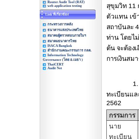
Router Audit Tool (RAT)
สุขุมวิท
11
web application testing
Link ที่เกี่ยวข้อง
ตัวแทน เข
กระทรวงการคลัง
สถาบันละ
ธนาคารแห่งประเทศไทย
สมาคมผู้ตรวจสอบภายในฯ
ท่าน โดยไม
สมาคมธนาคารไทย
ISACA Bangkok
ต้น จะต้องเส
สำนักงานคณะกรรมการ กลต.
Information Technology
การเงิน
สมาช
Governance (โดย อ.เมธา )
ThaiCERT
Audit Net
1.
ทะเบียนและ
2562
กรรมการ
นาย
ทะเบียน