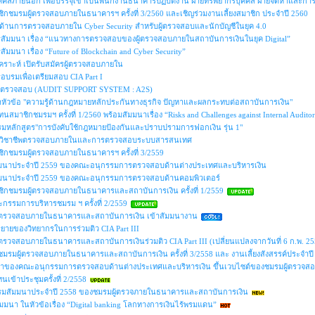
คคลภายนอก เพื่อบรรจุเข้าเป็นพนักงานธนาคารปฏิบัติงาน ฝ่ายทรัพยากรบุคคล ฝ่ายจัดหาและกา
กชมรมผู้ตรวจสอบภายในธนาคารฯ ครั้งที่ 3/2560 และเชิญร่วมงานเลี้ยงสมาชิก ประจำปี 2560
ด้านการตรวจสอบภายใน Cyber Security สำหรับผู้ตรวจสอบและนักบัญชีในยุค 4.0
รสัมมนา เรื่อง “แนวทางการตรวจสอบของผู้ตรวจสอบภายในสถาบันการเงินในยุค Digital”
ัมมนา เรื่อง “Future of Blockchain and Cyber Security”
าะห์ เปิดรับสมัครผู้ตรวจสอบภายใน
อบรมเพื่อเตรียมสอบ CIA Part I
ตรวจสอบ (AUDIT SUPPORT SYSTEM : A2S)
นาหัวข้อ "ความรู้ด้านกฎหมายหลักประกันทางธุรกิจ ปัญหาและผลกระทบต่อสถาบันการเงิน"
สมาชิกชมรมฯ ครั้งที่ 1/2560 พร้อมสัมมนาเรื่อง “Risks and Challenges against Internal Auditors 
รมหลักสูตร"การบังคับใช้กฎหมายป้องกันและปราบปรามการฟอกเงิน รุ่น 1"
วิชาชีพตรวจสอบภายในและการตรวจสอบระบบสารสนเทศ
ิกชมรมผู้ตรวจสอบภายในธนาคารฯ ครั้งที่ 3/2559
มมนาประจำปี 2559 ของคณะอนุกรรมการตรวจสอบด้านต่างประเทศและบริหารเงิน
ัมมนาประจำปี 2559 ของคณะอนุกรรมการตรวจสอบด้านคอมพิวเตอร์
ิกชมรมผู้ตรวจสอบภายในธนาคารและสถาบันการเงิน ครั้งที่ 1/2559
รรมการบริหารชมรม ฯ ครั้งที่ 2/2559
ู้ตรวจสอบภายในธนาคารและสถาบันการเงิน เข้าสัมมนางาน
ยายของวิทยากรในการร่วมติว CIA Part III
ตรวจสอบภายในธนาคารและสถาบันการเงินร่วมติว CIA Part III (เปลี่ยนแปลงจากวันที่ 6 ก.พ. 2559
มรมผู้ตรวจสอบภายในธนาคารและสถาบันการเงิน ครั้งที่ 3/2558 และ งานเลี้ยงสังสรรค์ประจำปี
มนาของคณะอนุกรรมการตรวจสอบด้านต่างประเทศและบริหารเงิน ขึ้นเวบไซต์ของชมรมผู้ตรวจ
นเข้าประชุมครั้งที่ 2/2558
บรมสัมมนาประจำปี 2558 ของชมรมผู้ตรวจภายในธนาคารและสถาบันการเงิน
มนา ในหัวข้อเรื่อง “Digital banking โลกทางการเงินไร้พรมแดน”