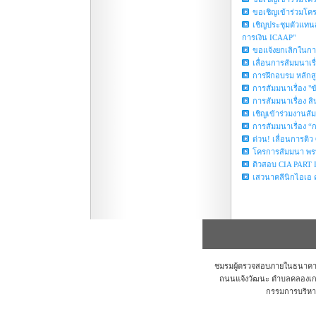
ขอเชิญเข้าร่วมโคร
เชิญประชุมตัวแทน
การเงิน ICAAP"
ขอแจ้งยกเลิกในก
เลื่อนการสัมมนาเ
การฝึกอบรม หลักสูต
การสัมมนาเรื่อง "
การสัมมนาเรื่อง สิ
เชิญเข้าร่วมงานสั
การสัมมนาเรื่อง 
ด่วน! เลื่อนการติว C
โครการสัมมนา พรบ
ติวสอบ CIA PART I
เสวนาคลีนิกไอเอ ครั
ชมรมผู้ตรวจสอบภายในธนาคาร แล
ถนนแจ้งวัฒนะ ตำบลคลองเกลื
กรรมการบริหา