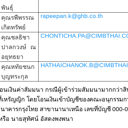
พันธุ์
rapeepan.k@ghb.co.th
คุณรพีพรรณ
เกิดทรัพย์
CHONTICHA.PA@CIMBTHAI.
คุณชลธิชา
ปาลกวงษ์ ณ
อยุทธยา
HATHAICHANOK.B@CIMBTHA
คุณหทัยชนก
บุญทระกุล
นเงินค่าสัมมนา กรณีผู้เข้าร่วมสัมมนามากกว่าสิทธ
ี่เหรัญญิก
โดยโอนเงินเข้าบัญชีของคณะอนุกรรมการ
ธนาคารกรุงไทย สาขานานาเหนือ เลขที่บัญชี
000-
หรือ นายสุทัศน์ อัสดงพงพนา