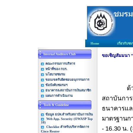
Home
เกี่ยวกับช
Internal Auditors Club
ขอเชิญสัมมนา “
คณะกรรมการบริหาร
หน้าที่ของ กบร.
นโยบายชมรม
ขอบเขตรับผิดชอบอนุกรรมการ
ข้อบังคับชมรมฯ
ด
ธนาคาร&สถาบันการเงินสมาชิก
แผนการดำเนินงาน
สถาบันการเ
Tools & Guideline
ธนาคารและ
ข้อมูล ธปท.สำหรับสถาบันการเงิน
มาตรฐานกา
Web App. Security (OWASP Top
10)
Checklist สำหรับบริหารจัดการ
- 16.30
น. 
Cisco Router