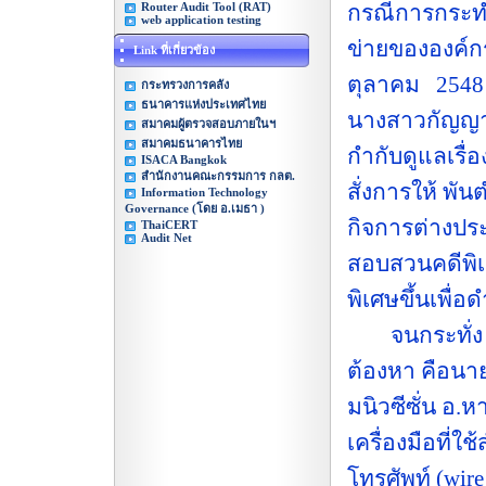
Router Audit Tool (RAT)
กรณีการกระทำท
web application testing
ข่ายขององค์กร
Link ที่เกี่ยวข้อง
ตุลาคม 2548
กระทรวงการคลัง
ธนาคารแห่งประเทศไทย
นางสาวกัญญาน
สมาคมผู้ตรวจสอบภายในฯ
สมาคมธนาคารไทย
กำกับดูแลเรื่
ISACA Bangkok
สำนักงานคณะกรรมการ กลต.
สั่งการให้ พ
Information Technology
Governance (โดย อ.เมธา )
กิจการต่างป
ThaiCERT
Audit Net
สอบสวนคดีพิเ
พิเศษขึ้นเพื
จนกระทั่ง ได้
ต้องหา คือนาย
มนิวซีซั่น อ.
เครื่องมือที่
โทรศัพท์ (wir