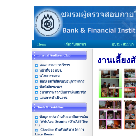
Home
เกี่ยวกับชมรมฯ
อบรม / สัมมนา
Internal Auditors Club
งานเลี้ยง
คณะกรรมการบริหาร
หน้าที่ของ กบร.
นโยบายชมรม
ขอบเขตรับผิดชอบอนุกรรมการ
ข้อบังคับชมรมฯ
ธนาคาร&สถาบันการเงินสมาชิก
แผนการดำเนินงาน
Tools & Guideline
ข้อมูล ธปท.สำหรับสถาบันการเงิน
Web App. Security (OWASP Top
10)
Checklist สำหรับบริหารจัดการ
Cisco Router