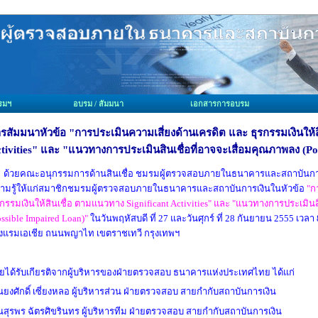
มรมฯ
อบรม / สัมมนา
เอกสารการอบรม
รสัมมนาหัวข้อ "การประเมินความเสี่ยงด้านเครดิต และ ธุรกรรมเงินให้ส
tivities" และ "แนวทางการประเมินสินเชื่อที่อาจจะเสื่อมคุณภาพลง (Po
ด้วยคณะอนุกรรมการด้านสินเชื่อ ชมรมผู้ตรวจสอบภายในธนาคารและสถาบันการเง
ามรู้ให้แก่สมาชิกชมรมผู้ตรวจสอบภายในธนาคารและสถาบันการเงินในหัวข้อ
"กา
รกรรมเงินให้สินเชื่อ ตามแนวทาง Significant Activities" และ "แนวทางการประเมินส
ossible Impaired Loan)"
ในวันพฤหัสบดี ที่ 27 และวันศุกร์ ที่ 28 กันยายน 2555 เวลา
งแรมเอเชีย ถนนพญาไท เขตราชเทวี กรุงเทพฯ
ยได้รับเกียรติจากผู้บริหารของฝ่ายตรวจสอบ ธนาคารแห่งประเทศไทย ได้แก่
ณยงศักดิ์ เซี่ยงหลอ ผู้บริหารส่วน ฝ่ายตรวจสอบ สายกำกับสถาบันการเงิน
ณสุรพร ฉัตรศิขรินทร ผู้บริหารทีม ฝ่ายตรวจสอบ สายกำกับสถาบันการเงิน