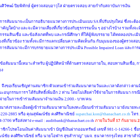
ณศิวัฑฒ์ ปิยพิทักษ์ ผู้ตรวจสอบอาวุโส ฝ่ายตรวจสอบ สายกำกับสถาบันการเงิน
การสัมมนาจะเป็นการอธิบายแนวทางการประเมินแบบ
SA ที่ปรับปรุงใหม่ ซึ่งจะต
่สำคัญใดบ้าง และจะมีความเสี่ยงที่เกี่ยวข้องกับธุรกรรมนั้น ๆ อย่างไรบ้าง รวมทั้ง
รกรรมสินเชื่อ และข้อสังเกตที่พบ และกรณีศึกษา ที่ให้ผู้ฟังบรรยาย ได้ทดลองประเม
ี่ยงที่เกี่ยวข้อง รวมทั้งจะมีการแลกเปลี่ยนความคิดเห็นกัน กับมุมมองของผู้ตร
การสัมมนาจะมีการบรรยายแนวทางการประเมิน Possible Impaired Loan และการคำ
วข้อสัมมนานี้เหมาะสำหรับ ผู้ปฏิบัติหน้าที่ด้านตรวจสอบภายใน
, สอบทานสินเชื่อ,
่ยง
งขอเรียนเชิญท่านสมาชิก
/ตัวแทนเข้าร่วมสัมมนาตามวันและเวลาดังกล่าว ตามสิ
ะอนุกรรมการฯ ได้รับสิทธิ์เพิ่มอีก 2 ท่าน โดยไม่เสียค่าใช้จ่ายในการสัมมนา กรณีส่ง
้จ่ายในการเข้าร่วมสัมมนาจำนวนเงิน 2,000.- บาท/คน
ุณาส่งรายละเอียดผู้เข้าร่วมสัมมนาตามใบลงทะเบียนเข้าร่วมสัมมนา มายังนายทะเ
-220-2885 หรือ คุณสุพัฒน์ชัย คงศิริพาณิชย์
supatchai.kon@thanachart.co.th
โทร
4-3706 หรือส่งทาง e-mail : auditbank@thanachart.co.th
ภายในวันที่
17
กันยายน
2
าชิกโปรดโอนเงินค่าสัมมนาเข้า บัญชีเงินฝากออมทรัพย์ เลขที่
981-1-14266-1 ชื่อ
ฒน์ชัย คงศิริพาณิชย์ หรือ นายโอฬาร สุขสำราญ” บมจ. ธนาคารกรุงไทย สาขาสำ