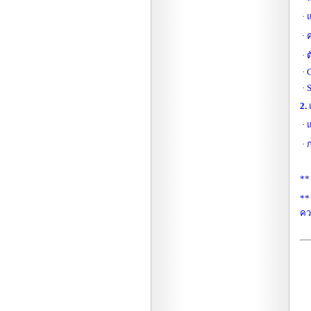
· 
· ค
· 
· 
· 
2.
· 
· 
**
**
คว