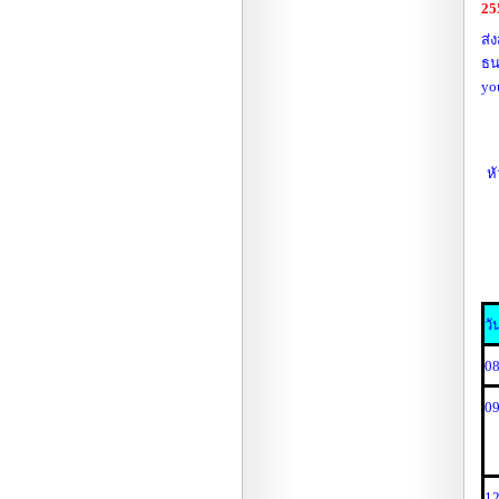
25
ส่
ธน
yo
หั
วั
08
09
12