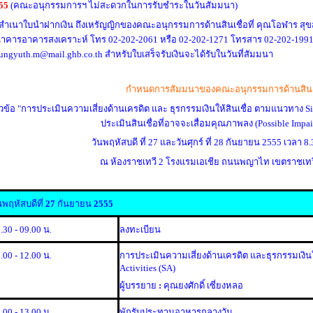
55
(คณะอนุกรรมการฯ ไม่สะดวกในการรับชำระในวันสัมมนา)
งสำเนาใบนำฝากเงิน ถึงเหรัญญิกของคณะอนุกรรมการด้านสินเชื่อที่ คุณโอฬาร สุข
าคารอาคารสงเคราะห์ โทร
02-202-2061 หรือ 02-202-1271 โทรสาร 02-202-1991 
ungyuth.m@mail.ghb.co.th สำหรับใบเสร็จรับเงินจะได้รับในวันที่สัมมนา
กำหนดการสัมมนาของคณะอนุกรรมการด้านสินเช
วข้อ
"การประเมินความเสี่ยงด้านเครดิต และ ธุรกรรมเงินให้สินเชื่อ ตามแนวทาง Si
ประเมินสินเชื่อที่อาจจะเสื่อมคุณภาพลง (Possible Impai
วันพฤหัสบดี ที่
27 และวันศุกร์ ที่ 28 กันยายน 2555 เวลา 8.
ณ
ห้องราชเทวี 2
โรงแรมเอเชีย ถนนพญาไท เขตราชเทวี
นพฤหัสบดีที่
27
กันยายน
2555
.30 - 09.00 น.
ลงทะเบียน
.00 - 12.00 น.
การประเมินความเสี่ยงด้านเครดิต และธุรกรรมเงิน
Activities (SA)
ผู้บรรยาย
:
คุณยงศักดิ์ เซี่ยงหลอ
.00 - 13.00 น.
พักรับประทานอาหารกลางวัน