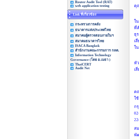
Router Audit Tool (RAT)
คุ
web application testing
Link ที่เกี่ยวข้อง
ใน
กระทรวงการคลัง
ที
ธนาคารแห่งประเทศไทย
ธุ
สมาคมผู้ตรวจสอบภายในฯ
เส
สมาคมธนาคารไทย
ISACA Bangkok
ใน
สำนักงานคณะกรรมการ กลต.
Information Technology
Governance (โดย อ.เมธา )
หั
ThaiCERT
Audit Net
เสี
จึ
คณ
ใช
กร
02
22
สม
พั