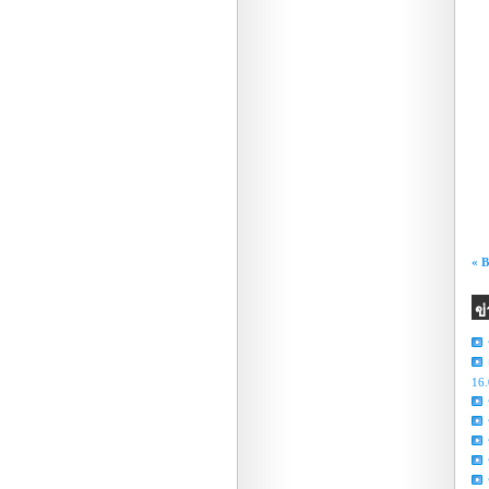
« 
ข
16.