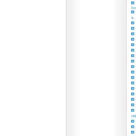
Int
น.
เท