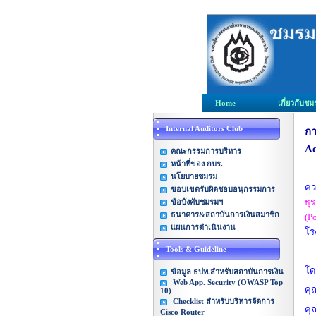
Home
เกี่ยวกับช
Internal Auditors Club
กา
Ac
คณะกรรมการบริหาร
หน้าที่ของ กบร.
นโยบายชมรม
คว
ขอบเขตรับผิดชอบอนุกรรมการ
ธุ
ข้อบังคับชมรมฯ
ธนาคาร&สถาบันการเงินสมาชิก
(P
แผนการดำเนินงาน
โร
Tools & Guideline
โด
ข้อมูล ธปท.สำหรับสถาบันการเงิน
Web App. Security (OWASP Top
คุ
10)
Checklist สำหรับบริหารจัดการ
คุ
Cisco Router