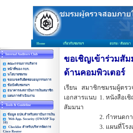
Home
เกี่ยวกับชมรมฯ
อบรม / สัมมนา
Internal Auditors Club
ขอเชิญเข้าร่วมส
คณะกรรมการบริหาร
หน้าที่ของ กบร.
ด้านคอมพิวเตอร์
นโยบายชมรม
ขอบเขตรับผิดชอบอนุกรรมการ
ข้อบังคับชมรมฯ
เรียน สมาชิกชมรมผู้ตร
ธนาคาร&สถาบันการเงินสมาชิก
แผนการดำเนินงาน
เอกสารแนบ 1. หนังสือเช
Tools & Guideline
ส
ข้อมูล ธปท.สำหรับสถาบันการเงิน
2. กำหนดการจั
Web App. Security (OWASP Top
10)
3. แผนที่โรงแ
Checklist สำหรับบริหารจัดการ
Cisco Router